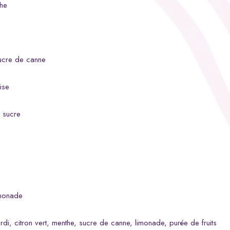
che
sucre de canne
ise
, sucre
imonade
rdi, citron vert, menthe, sucre de canne, limonade, purée de fruits