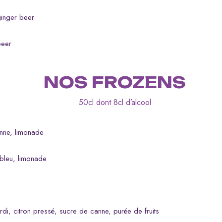
ginger beer
beer
NOS FROZENS
50cl dont 8cl d’alcool
anne, limonade
 bleu, limonade
rdi, citron pressé, sucre de canne, purée de fruits