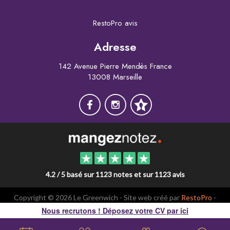
RestoPro avis
Adresse
142 Avenue Pierre Mendès France
13008 Marseille
4.2 / 5 basé sur 1123 notes et sur 1123 avis
Copyright © 2026 Le Greenwich - Site web créé par
RestoPro
-
mentions légales
-
Brasero
Nous recrutons ! Déposez votre CV par ici