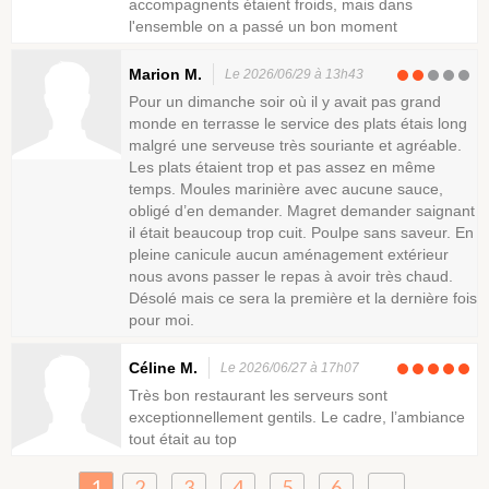
accompagnents étaient froids, mais dans
l'ensemble on a passé un bon moment
Marion M.
Le 2026/06/29 à 13h43
Pour un dimanche soir où il y avait pas grand
monde en terrasse le service des plats étais long
malgré une serveuse très souriante et agréable.
Les plats étaient trop et pas assez en même
temps. Moules marinière avec aucune sauce,
obligé d’en demander. Magret demander saignant
il était beaucoup trop cuit. Poulpe sans saveur. En
pleine canicule aucun aménagement extérieur
nous avons passer le repas à avoir très chaud.
Désolé mais ce sera la première et la dernière fois
pour moi.
Céline M.
Le 2026/06/27 à 17h07
Très bon restaurant les serveurs sont
exceptionnellement gentils. Le cadre, l’ambiance
tout était au top
1
2
3
4
5
6
...