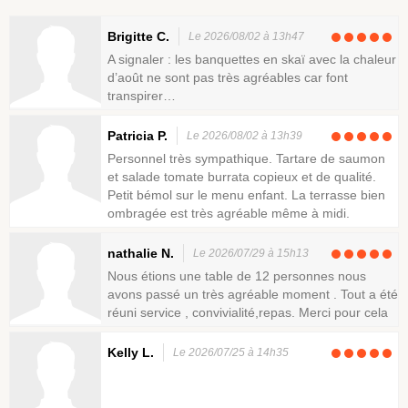
Brigitte C.
Le 2026/08/02 à 13h47
A signaler : les banquettes en skaï avec la chaleur
d’août ne sont pas très agréables car font
transpirer…
Patricia P.
Le 2026/08/02 à 13h39
Personnel très sympathique. Tartare de saumon
et salade tomate burrata copieux et de qualité.
Petit bémol sur le menu enfant. La terrasse bien
ombragée est très agréable même à midi.
nathalie N.
Le 2026/07/29 à 15h13
Nous étions une table de 12 personnes nous
avons passé un très agréable moment . Tout a été
réuni service , convivialité,repas. Merci pour cela
Kelly L.
Le 2026/07/25 à 14h35